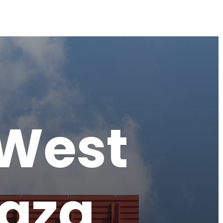
W
e
s
t
a
z
a