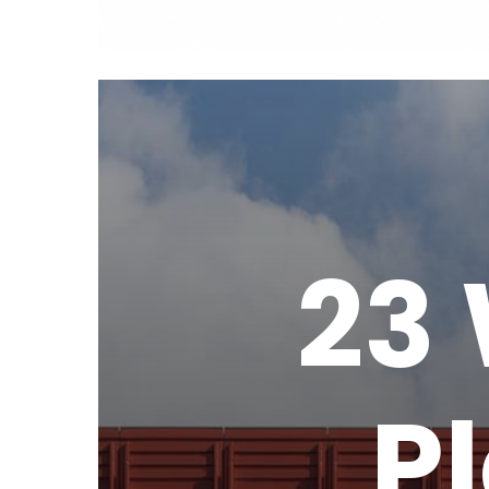
2
3
P
l